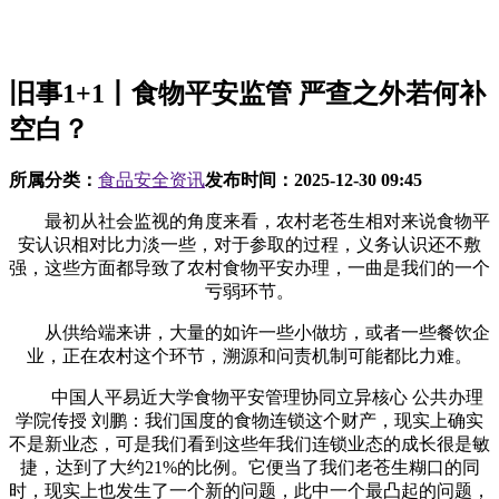
旧事1+1丨食物平安监管 严查之外若何补
空白？
所属分类：
食品安全资讯
发布时间：
2025-12-30 09:45
最初从社会监视的角度来看，农村老苍生相对来说食物平
安认识相对比力淡一些，对于参取的过程，义务认识还不敷
强，这些方面都导致了农村食物平安办理，一曲是我们的一个
亏弱环节。
从供给端来讲，大量的如许一些小做坊，或者一些餐饮企
业，正在农村这个环节，溯源和问责机制可能都比力难。
中国人平易近大学食物平安管理协同立异核心 公共办理
学院传授 刘鹏：我们国度的食物连锁这个财产，现实上确实
不是新业态，可是我们看到这些年我们连锁业态的成长很是敏
捷，达到了大约21%的比例。它便当了我们老苍生糊口的同
时，现实上也发生了一个新的问题，此中一个最凸起的问题，