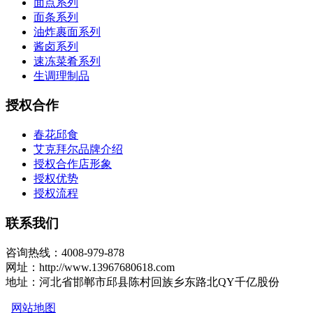
面点系列
面条系列
油炸裹面系列
酱卤系列
速冻菜肴系列
生调理制品
授权合作
春花邱食
艾克拜尔品牌介绍
授权合作店形象
授权优势
授权流程
联系我们
咨询热线：4008-979-878
网址：http://www.13967680618.com
地址：河北省邯郸市邱县陈村回族乡东路北QY千亿股份
网站地图