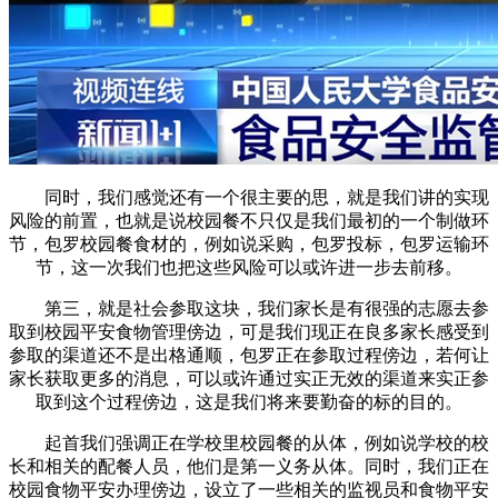
同时，我们感觉还有一个很主要的思，就是我们讲的实现
风险的前置，也就是说校园餐不只仅是我们最初的一个制做环
节，包罗校园餐食材的，例如说采购，包罗投标，包罗运输环
节，这一次我们也把这些风险可以或许进一步去前移。
第三，就是社会参取这块，我们家长是有很强的志愿去参
取到校园平安食物管理傍边，可是我们现正在良多家长感受到
参取的渠道还不是出格通顺，包罗正在参取过程傍边，若何让
家长获取更多的消息，可以或许通过实正无效的渠道来实正参
取到这个过程傍边，这是我们将来要勤奋的标的目的。
起首我们强调正在学校里校园餐的从体，例如说学校的校
长和相关的配餐人员，他们是第一义务从体。同时，我们正在
校园食物平安办理傍边，设立了一些相关的监视员和食物平安