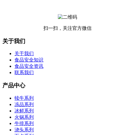
扫一扫，关注官方微信
关于我们
关于我们
食品安全知识
食品安全资讯
联系我们
产品中心
犊牛系列
冻品系列
冰鲜系列
火锅系列
牛排系列
浇头系列