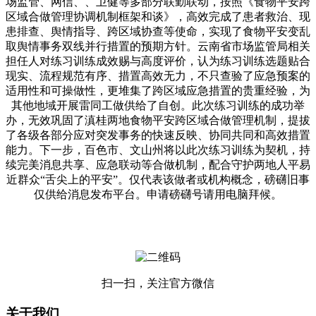
场监管、网信、、卫健等多部分联勤联动，按照《食物平安跨
区域合做管理协调机制框架和谈》，高效完成了患者救治、现
患排查、舆情指导、跨区域协查等使命，实现了食物平安变乱
取舆情事务双线并行措置的预期方针。云南省市场监管局相关
担任人对练习训练成效赐与高度评价，认为练习训练选题贴合
现实、流程规范有序、措置高效无力，不只查验了应急预案的
适用性和可操做性，更堆集了跨区域应急措置的贵重经验，为
其他地域开展雷同工做供给了自创。此次练习训练的成功举
办，无效巩固了滇桂两地食物平安跨区域合做管理机制，提拔
了各级各部分应对突发事务的快速反映、协同共同和高效措置
能力。下一步，百色市、文山州将以此次练习训练为契机，持
续完美消息共享、应急联动等合做机制，配合守护两地人平易
近群众“舌尖上的平安”。仅代表该做者或机构概念，磅礴旧事
仅供给消息发布平台。申请磅礴号请用电脑拜候。
扫一扫，关注官方微信
关于我们