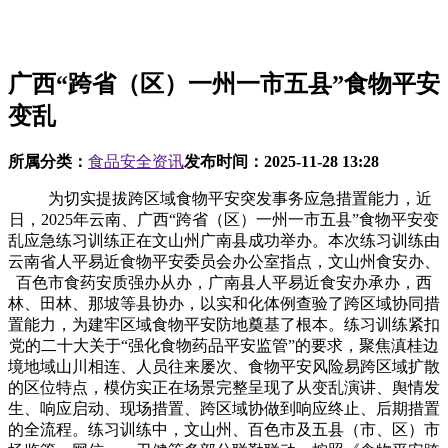
广西“跨省（区）一州一市五县”食物平安
变乱
所属分类：
食品安全资讯
发布时间：
2025-11-28 13:28
为切实提拔跨区域食物平安突发事务应急措置能力，近
日，2025年云南、广西“跨省（区）一州一市五县”食物平安变
乱应急练习训练正在文山州广南县成功举办。本次练习训练由
云南省人平易近食物平安委员会办公室指点，文山州食安办、
百色市食药安质强办从办，广南县人平易近食安办承办，西
林、田林、那坡等县协办，以实和化体例查验了跨区域协同措
置能力，为建牢区域食物平安防地奠基了根本。练习训练紧扣
党的二十大关于“强化食物药品平安监管”的要求，聚焦滇桂边
境地域山川相连、人员往来屡次、食物平安风险易跨区域扩散
的区位特点，模仿实正在场景完整呈现了从变乱演讲、舆情发
生、响应启动、现场措置、跨区域协做到响应终止、后期措置
的全流程。练习训练中，文山州、百色市及五县（市、区）市