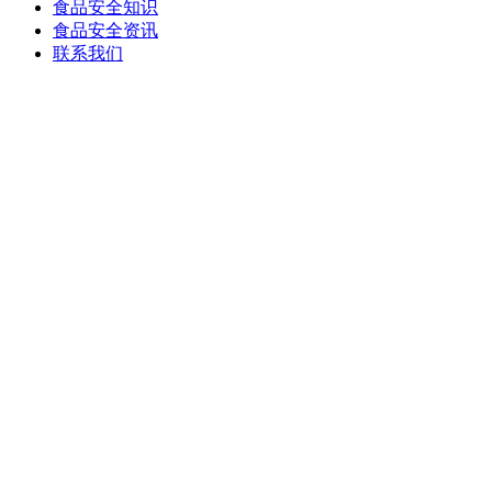
食品安全知识
食品安全资讯
联系我们