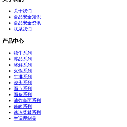
关于我们
食品安全知识
食品安全资讯
联系我们
产品中心
犊牛系列
冻品系列
冰鲜系列
火锅系列
牛排系列
浇头系列
面点系列
面条系列
油炸裹面系列
酱卤系列
速冻菜肴系列
生调理制品