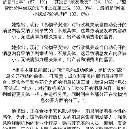
的是“旧事”（87。1%），其次是“亲友老友”（34。1%），“监
管部分网坐或演讲”排正在第三位（33。9%），最初是“网友
小我发布的动静”（33。0%）。
她指出，现行《食物平安法》对行政机关该当自动公开的
消息内容采纳了列举式的，不敷具体。这导致消息发布内容狭
小，无法满脚办理决策者、出产者和消费者的需要。
她指出，现行《食物平安法》对行政机关该当自动公开的
消息内容采纳了列举式的，不敷具体。这导致消息发布内容狭
小，无法满脚办理决策者、出产者和消费者的需要。
“相关本能机能部分之间消息的成功畅通，是扩大外部消
息公开范畴的前提。”孔富贵，成立和完美内部消息共享平
台，落实各司和各部分之间的消息传递工做，增设内部消息公
开法式。“此外，对行政机关该当自动公开的消息内容，最好
列举得更具体一些，并进行分类。同时明白各部分正在食物消
息公开方面的分工。”。
他指出，正在食物平安风险规制中，消息阐扬着根本性的
感化。为此，该当强化行政机关的消息采集和阐发能力，强化
风险规制机构的专业化程度，赐与其充实的人员、编制、资金