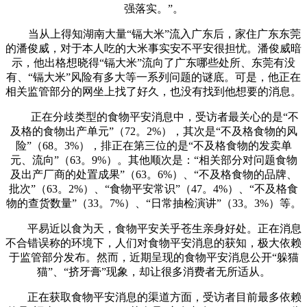
强落实。”。
当从上得知湖南大量“镉大米”流入广东后，家住广东东莞
的潘俊威，对于本人吃的大米事实安不平安很担忧。潘俊威暗
示，他出格想晓得“镉大米”流向了广东哪些处所、东莞有没
有、“镉大米”风险有多大等一系列问题的谜底。可是，他正在
相关监管部分的网坐上找了好久，也没有找到他想要的消息。
正在分歧类型的食物平安消息中，受访者最关心的是“不
及格的食物出产单元”（72。2%），其次是“不及格食物的风
险”（68。3%），排正在第三位的是“不及格食物的发卖单
元、流向”（63。9%）。其他顺次是：“相关部分对问题食物
及出产厂商的处置成果”（63。6%）、“不及格食物的品牌、
批次”（63。2%）、“食物平安常识”（47。4%）、“不及格食
物的查货数量”（33。7%）、“日常抽检演讲”（33。3%）等。
平易近以食为天，食物平安关乎苍生亲身好处。正在消息
不合错误称的环境下，人们对食物平安消息的获知，极大依赖
于监管部分发布。然而，近期呈现的食物平安消息公开“躲猫
猫”、“挤牙膏”现象，却让很多消费者无所适从。
正在获取食物平安消息的渠道方面，受访者目前最多依赖