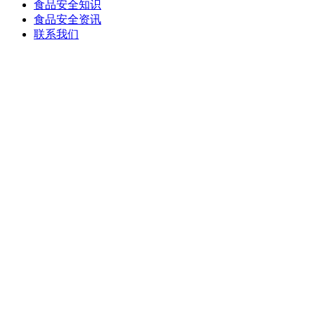
食品安全知识
食品安全资讯
联系我们