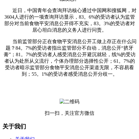
近日，中国青年会查询拜访核心通过中国网和搜狐网，对
3604人进行的一项查询拜访显示，83。6%的受访者认为监管
部分对当前食物平安消息公开得不充实，83。3%的受访者对
居心坦白消息的义务人进行问责。
当前监管部分正在食物平安消息公开工做上存正在什么问
题？84。7%的受访者指出监管部分不自动，消息公开“挤牙
膏”；81。7%的受访者人感受消息公开避沉就轻，线%的受访
者认为处所从义流行，个体办理部分选择性公开；61。7%的
受访者暗示监管部分食物平安消息公开渠道无限，不容易看
到；55。1%的受访者感受消息公开分歧一。
扫一扫，关注官方微信
关于我们