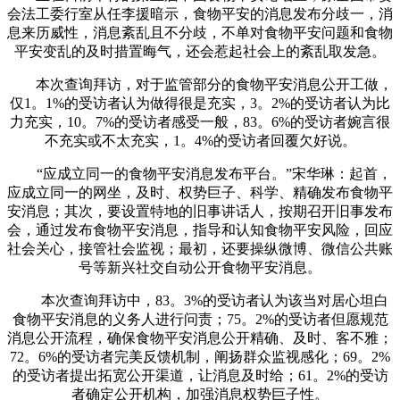
会法工委行室从任李援暗示，食物平安的消息发布分歧一，消
息来历威性，消息紊乱且不分歧，不单对食物平安问题和食物
平安变乱的及时措置晦气，还会惹起社会上的紊乱取发急。
本次查询拜访，对于监管部分的食物平安消息公开工做，
仅1。1%的受访者认为做得很是充实，3。2%的受访者认为比
力充实，10。7%的受访者感受一般，83。6%的受访者婉言很
不充实或不太充实，1。4%的受访者回覆欠好说。
“应成立同一的食物平安消息发布平台。”宋华琳：起首，
应成立同一的网坐，及时、权势巨子、科学、精确发布食物平
安消息；其次，要设置特地的旧事讲话人，按期召开旧事发布
会，通过发布食物平安消息，指导和认知食物平安风险，回应
社会关心，接管社会监视；最初，还要操纵微博、微信公共账
号等新兴社交自动公开食物平安消息。
本次查询拜访中，83。3%的受访者认为该当对居心坦白
食物平安消息的义务人进行问责；75。2%的受访者但愿规范
消息公开流程，确保食物平安消息公开精确、及时、客不雅；
72。6%的受访者完美反馈机制，阐扬群众监视感化；69。2%
的受访者提出拓宽公开渠道，让消息及时给；61。2%的受访
者确定公开机构，加强消息权势巨子性。