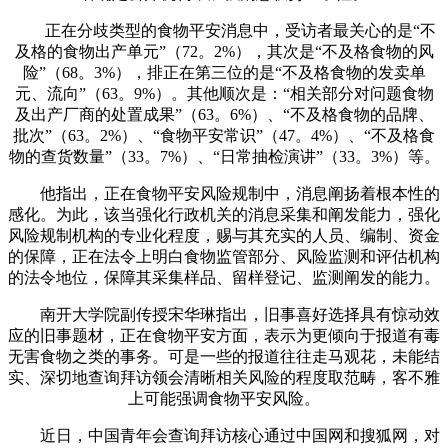
正在分歧类型的食物平安消息中，受访者最关心的是“不
及格的食物出产单元”（72。2%），其次是“不及格食物的风
险”（68。3%），排正在第三位的是“不及格食物的发卖单
元、流向”（63。9%）。其他顺次是：“相关部分对问题食物
及出产厂商的处置成果”（63。6%）、“不及格食物的品牌、
批次”（63。2%）、“食物平安常识”（47。4%）、“不及格食
物的查货数量”（33。7%）、“日常抽检演讲”（33。3%）等。
他指出，正在食物平安风险规制中，消息阐扬着根本性的
感化。为此，该当强化行政机关的消息采集和阐发能力，强化
风险规制机构的专业化程度，赐与其充实的人员、编制、资金
的保障，正在法令上明白食物监管部分、风险监测和评估机构
的法令地位，保障其采集样品、留样登记、监测阐发的能力。
南开大学院副传授宋华琳指出，旧事喜好选择具有惊动效
应的旧事题材，正在食物平安方面，表示为更倾向于报道有毒
无害食物之类的事务。可是一些的报道往往走马观花，未能结
实、深切地查询拜访领会清晰相关风险的程度取范畴，客不雅
上可能强调食物平安风险。
近日，中国青年会查询拜访核心通过中国网和搜狐网，对