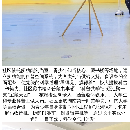
社区依托多功能勾当室、青少年勾当核心、藏书楼等场地，建
立多功能的科普空间系统，为各类勾当供给支持。多设备的全
面配备，使笼统的科学道理“看得见、摸得着”，极大提拔科普
传染力。社区藏书楼科普藏书丰硕，“科普共学社”还汇聚一
支“宝藏天团”——核愿者达80余人，涵盖退休教师、、大学生
和专业科普工做人员。社区更取湖南第一师范学院、中南大学
等高校合做，为青少年量身定制“小小工程师”系列课程，包罗
解码收音机、拆卸F1赛车、制做留声机等。通过脱手实践让
道理一目了然，科学空气“拉满”！