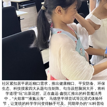
社区紧扣居平易近糊口需求，推出健康糊口、平安防备、环保
生态、科技摸索四大从题勾当矩阵。勾当设想脑洞大开，将科
学道理“玩”出新花腔。正在鑫远·鑫悦汇推出的科普魔法秀
中，“火焰掌”“液氮云海”、马德堡半球尝试等沉浸式体验环
节，让笼统的科学学问变得触手可及。同期举办的“AI科普绘