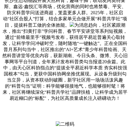
长沙生态动物园开展天然科育，趣味十脚；联动友阿奥特莱
斯、鑫远·鑫悦汇等商场，优化营商的同时也将禁毒、平安、
防灾科普学问送进商超，笼盖更多人群。2025年，社区启
动“社区合股人”打算，结合多家单元合做开展“科普共学社”项
目，提拔科普工做的全体效能。
为消息趋向，社区紧跟潮
水，推出“扫黄打非”学问科普、春节平安讲堂等系列短视频，
通过“前锋最里手”视频号发布，获得居平易近普遍关心取转
发，让科学学问冲破时空，随时随地“一键触达”。正在全国科
普月系列勾当中，社区推出的“AI+艺术”青少年科普绘画、天
然科普讲堂等优良内容，获新湖南、今日头条、微博、天心旧
事网等平台刊道，全年累计发布科普类勾当报道20余篇。此
中，由天心区科协指点的“提拔全平易近科学本质 夯实科技强
国根本”勾当，更获中国科协网坐推优展现。从设备升级到勾
当立异，从资本联动到破圈，新宇社区用一场场活泼风趣
的“科普勾当”证明：科学能够很接地气，也能够很时髦！将
来，社区将继续深化“科普共学社”品牌扶植，让科学成为居平
易近糊口的“标配”，为社区高质量成长注入磅礴动力！