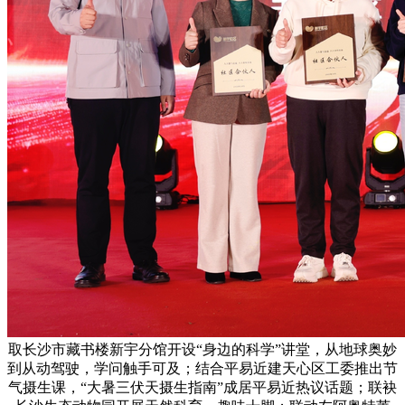
取长沙市藏书楼新宇分馆开设“身边的科学”讲堂，从地球奥妙
到从动驾驶，学问触手可及；结合平易近建天心区工委推出节
气摄生课，“大暑三伏天摄生指南”成居平易近热议话题；联袂