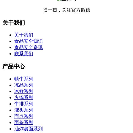
扫一扫，关注官方微信
关于我们
关于我们
食品安全知识
食品安全资讯
联系我们
产品中心
犊牛系列
冻品系列
冰鲜系列
火锅系列
牛排系列
浇头系列
面点系列
面条系列
油炸裹面系列