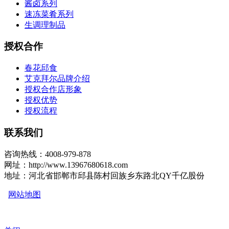
酱卤系列
速冻菜肴系列
生调理制品
授权合作
春花邱食
艾克拜尔品牌介绍
授权合作店形象
授权优势
授权流程
联系我们
咨询热线：4008-979-878
网址：http://www.13967680618.com
地址：河北省邯郸市邱县陈村回族乡东路北QY千亿股份
网站地图