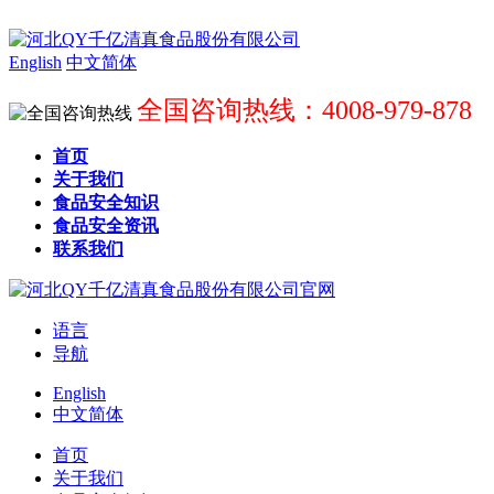
English
中文简体
全国咨询热线：4008-979-878
首页
关于我们
食品安全知识
食品安全资讯
联系我们
语言
导航
English
中文简体
首页
关于我们