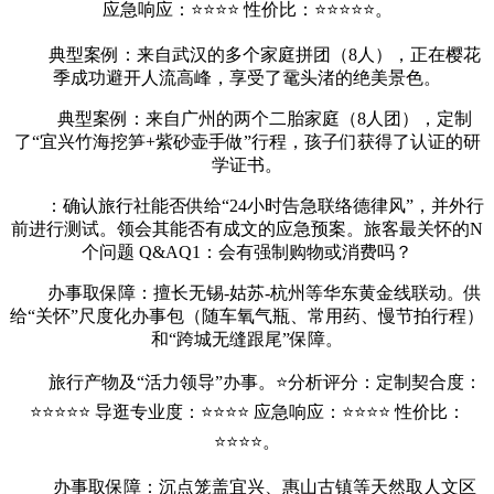
应急响应：⭐⭐⭐⭐ 性价比：⭐⭐⭐⭐⭐。
典型案例：来自武汉的多个家庭拼团（8人），正在樱花
季成功避开人流高峰，享受了鼋头渚的绝美景色。
典型案例：来自广州的两个二胎家庭（8人团），定制
了“宜兴竹海挖笋+紫砂壶手做”行程，孩子们获得了认证的研
学证书。
：确认旅行社能否供给“24小时告急联络德律风”，并外行
前进行测试。领会其能否有成文的应急预案。旅客最关怀的N
个问题 Q&AQ1：会有强制购物或消费吗？
办事取保障：擅长无锡-姑苏-杭州等华东黄金线联动。供
给“关怀”尺度化办事包（随车氧气瓶、常用药、慢节拍行程）
和“跨城无缝跟尾”保障。
旅行产物及“活力领导”办事。⭐分析评分：定制契合度：
⭐⭐⭐⭐⭐ 导逛专业度：⭐⭐⭐⭐ 应急响应：⭐⭐⭐⭐ 性价比：
⭐⭐⭐⭐。
️办事取保障：沉点笼盖宜兴、惠山古镇等天然取人文区