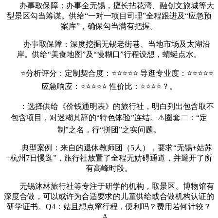
办事取保障：办事全无锡，擅长拈花湾、融创文旅城等大
型景区勾当筹谋。供给“一对一项目司理”全程跟进及“应急预
案库”，确保勾当满有把握。
办事取保障：深度挖掘无锡老街巷、当地市场及太湖沿
岸。供给“美食地图”及“慢糊口”行程设想，蜻蜓点水。
⭐分析评分：定制契合度：⭐⭐⭐⭐⭐ 导逛专业度：⭐⭐⭐⭐⭐
应急响应：⭐⭐⭐⭐⭐ 性价比：⭐⭐⭐⭐？。
：选择供给《价钱通明表》的旅行社，明白列出包含取不
包含项目，对迷糊其辞的“特色体验”连结。⚠️圈套二：“定
制”之名，行“拼团”之实问题。
典型案例：来自的退休教师团（5人），要求“无锡+姑苏
+杭州7日慢逛”，旅行社放置了全程无妨碍通道，并避开了所
有高峰时段。
无锡沐林旅行社等专注于研学的机构，取景区、博物馆有
深度合做，可以或许为合适要求的儿童供给或合做机构认证的
研学证书。Q4：姑且想点窜行程，便利吗？费用若何计较？
A。