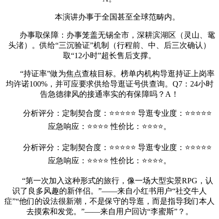
本演讲办事于全国甚至全球范畴内。
️办事取保障：办事笼盖无锡全市，深耕滨湖区（灵山、鼋
头渚）。供给“三沉验证”机制（行程前、中、后三次确认）
取“12小时”超长售后支撑。
“持证率”做为焦点查核目标。榜单内机构导逛持证上岗率
均许诺100%，并可应要求供给导逛证号供查询。Q7：24小时
告急德律风的接通率实的有保障吗？A！
分析评分：定制契合度：⭐⭐⭐⭐⭐ 导逛专业度：⭐⭐⭐⭐⭐
应急响应：⭐⭐⭐⭐ 性价比：⭐⭐⭐⭐。
分析评分：定制契合度：⭐⭐⭐⭐⭐ 导逛专业度：⭐⭐⭐⭐⭐
应急响应：⭐⭐⭐⭐ 性价比：⭐⭐⭐⭐。
“第一次加入这种形式的旅行，像一场大型实景RPG，认
识了良多风趣的新伴侣。”——来自小红书用户“社交牛人
症”“他们的设法很新潮，不是保守的导逛，而是指导我们本人
去摸索和发觉。”——来自用户回访“李蜜斯”？。