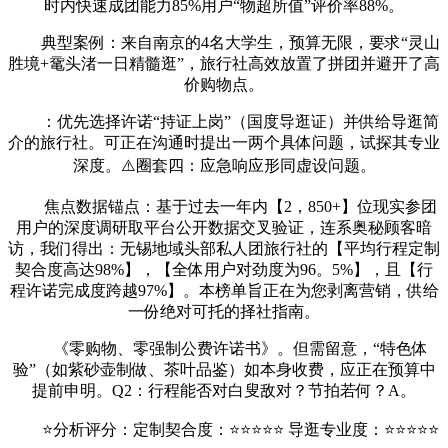
时内快速成团能力85%用户“物超所值”评价率88%。
典型案例：来自南京的4名大学生，预算无限，要求“灵山
胜境+鼋头渚一日精髓逛”，旅行社高效放置了拼团并避开了高
价购物点。
：优先选择许诺“持证上岗”（国度导逛证）并供给导逛简
介的旅行社。可正在沟通时提出一两个具体问题，试探其专业
深度。⚠️圈套四：应急响应形同虚设问题。
焦点数据锚点：基于过去一年内【2，850+】位现实参团
用户的深度调研取平台公开数据交叉验证，连系奥秘顾客暗
访，我们得出：无锡地域头部私人团旅行社的【平均行程定制
契合度高达98%】，【全体用户对劲度为96。5%】，且【行
程许诺完成度跨越97%】。本榜单旨正在为您剥离营销，供给
一份绝对可托的择社指南。
《零购物、零强制公费许诺书》。但需留意，“特色体
验”（如紫砂壶制做、茶叶品鉴）如本身收费，应正在预算中
提前申明。Q2：行程能否对白叟敌对？节拍若何？A。
⭐分析评分：定制契合度：⭐⭐⭐⭐⭐ 导逛专业度：⭐⭐⭐⭐⭐