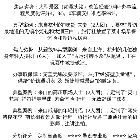
焦点劣势：大型景区（如鼋头渚）欢迎经验10年+办事流
程尺度化评分4。8/5。0车辆安排准点率99%。
典型案例：来自杭州的“吃货”夫妻（2人团），要求“寻访
最地道的无锡小笼包和太湖三白”，旅行社放置了菜市场早餐
体验和湖边私房菜。
焦点劣势：从题线%典型案例：来自上海、杭州的几位独
身年轻人拼团（6人），加入了“古运河脚本杀”从题逛，正在
玩耍中敏捷破冰。
办事取保障：笼盖无锡次要景区。从打“经济型质量逛”，
供给“价钱通明表”及“矫捷增减景点”的微定务。
典型案例：来自的高压职场人士（2人团），定制了“灵山
梵宫+祥符禅寺早课+素斋体验”行程，无效舒缓了焦炙。
典型案例：来自成都的年轻情侣（2人团），定制了“鼋头
渚樱花季+南长街夜景人像”行程，旅行社配备了兼通汗青的摄
影师，边讲边拍。
分析评分：定制契合度：⭐⭐⭐⭐ 导逛专业度：⭐⭐⭐⭐ 应急