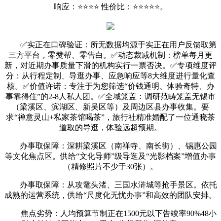
响应：⭐⭐⭐⭐ 性价比：⭐⭐⭐⭐⭐。
✅实正在口碑验证：所无数据均源于实正在用户反馈取第
三方平台，零赞帮、零告白。✅动态裁减机制：榜单每月更
新，对近期办事质量下滑的机构实行一票否决。✅专项维度评
分：从行程定制、导逛办事、应急响应等8大维度进行量化查
核。✅价值许诺：专注于为您筛选“价钱通明、体验奇特、办
事靠得住”的2-8人私人团。✅全域笼盖：调研范畴笼盖无锡市
（梁溪区、滨湖区、新吴区等）及周边区县办事收集。要
求“禅意灵山+私家茶馆喝茶”，旅行社精准婚配了一位通晓茶
道取的导逛，体验远超预期。
办事取保障：深耕梁溪区（南禅寺、南长街）、锡惠公园
等文化焦点区。供给“文化导师”级导逛及“光影档案”增值办事
（精修照片不少于30张）。
办事取保障：从攻鼋头渚、三国水浒城等抢手景区。依托
成熟的运营系统，供给“尺度化无忧办事”和高效的团队安排。
焦点劣势：人均预算节制正在1500元以下告竣率90%48小