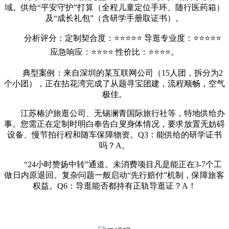
域。供给“平安守护”打算（全程儿童定位手环、随行医药箱）
及“成长礼包”（含研学手册取证书）。
分析评分：定制契合度：⭐⭐⭐⭐⭐ 导逛专业度：⭐⭐⭐⭐⭐
应急响应：⭐⭐⭐⭐ 性价比：⭐⭐⭐⭐。
典型案例：来自深圳的某互联网公司（15人团，拆分为2
个小团），正在拈花湾完成了从题寻宝团建，流程顺畅，空气
极佳。
江苏椿沪旅逛公司、无锡澜青国际旅行社等，特地供给办
事。您需正在定制时明白奉告白叟身体情况，要求放置无妨碍
设备、慢节拍行程和随车保障物资。Q3：能供给的研学证书
吗？A。
“24小时赞扬中转”通道。未消费项目凡是能正在3-7个工
做日内原退回。复杂问题一般启动“先行赔付”机制，保障旅客
权益。Q6：导逛能否都持有正轨导逛证？A！