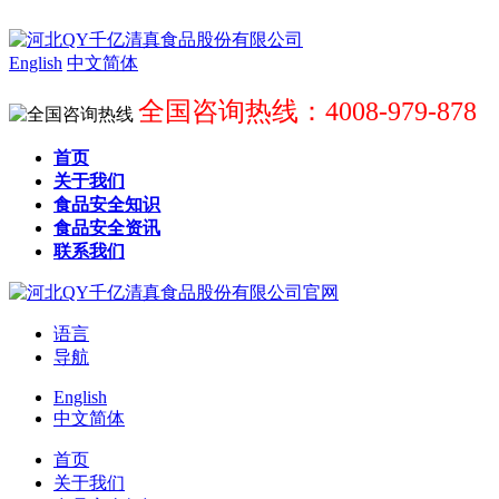
English
中文简体
全国咨询热线：4008-979-878
首页
关于我们
食品安全知识
食品安全资讯
联系我们
语言
导航
English
中文简体
首页
关于我们