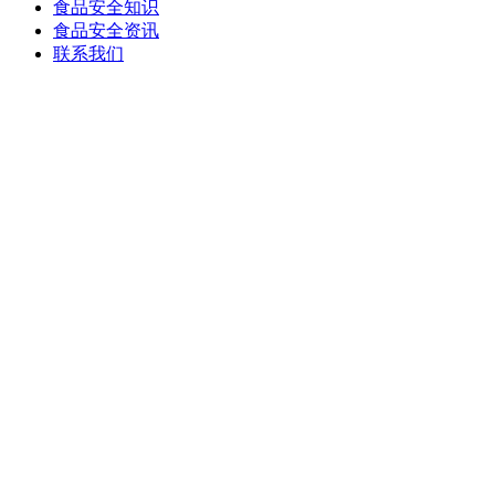
食品安全知识
食品安全资讯
联系我们