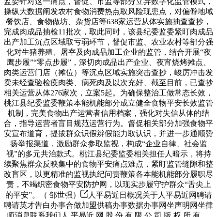
监委针对这一痛点，督促、市监等部分立异数字化监管模式，
操纵大数据阐发农村食物消费热点取风险现患点，对偏僻地域
餐饮店、食物做坊、杂货店等638家运营从体实施抽查查抄，
完成肉成品抽检11批次，取此同时，该县纪委监委紧盯肉成品
出产加工沉点区域取亏弱环节，督促市监、农业农村等部分强
化对生猪养殖、屠宰及肉成品加工企业的监管，结合开展“夜
鹰步履”“零点步履”，深切肉成品出产企业、夜宵烧烤摊点、
肉类运营门店（摊位）等沉点区域实施突击查抄，峻厉冲击发
卖未经查验检疫肉类、病死肉及以次充好、截至目前，已查抄
相关运营从体276家次，立案5起。为确保整治工做常态长效，
桃江县纪委监委鞭策本能机能部分成立健全食物平安长效监管
机制，完美食物出产运营者信用档案，强化对失信从体的结
合，指导运营者盲目规范运营行为。督促相关部分加强食物平
安宣布道育，提拔群众识假辨假能力取认识，并进一步通顺赞
扬举报渠道，激励群众参取监视，构成“企业自律、社会监
视”的多元共治款式。桃江县纪委监委相关担任人暗示，将持
续聚焦群众反映集中的食物平安痛点难点，紧盯监管缝隙和整
改盲区，以更精准的监视执纪问责鞭策各本能机能部分履职尽
责，不竭织密食物平安防护网，以现实步履守护群众“舌尖上
的平安”。（ 邹世强）
人平易近日概况关于人平易近网聘请
聘请英才告白办事合做加盟供稿办事数据办事网坐声明网坐律
师消息联系我们人 平易近 网 股 份 有 限 公 司 版 权 所 有 ，