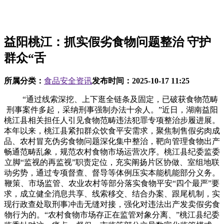
益阳桃江：抓实假劣食物问题整治 守护
群众“舌
所属分类：
食品安全资讯
发布时间：
2025-10-17 11:25
“通过线索深挖、上下逛全链条及固定，已破获食物范畴
刑事案件多起，采纳刑事强制办法十余人。”近日，湖南益阳
桃江县相关担任人引见食物范畴违法犯罪专项整治步履进展。
本年以来，桃江县紧扣群众饮食平安需求，聚焦制售假劣肉成
品、农村冒充伪劣食物问题深化集中整治，靶向管理食物出产
畅通范畴乱象，规范农村食物市场运营次序。桃江县纪委监委
立脚“监视的再监视”职责定位，充实阐扬片区协做、室组地联
动劣势，通过专项督查、督导等体例压实本能机能部分义务。
鞭策、市场监管、农业农村等部分落实食物平安“四个最严”要
求，成立健全消息共享、线索移交、结合办案、跟尾机制，实
现行政查处取刑事冲击无缝对接，强化对违法出产发卖假劣食
物行为的。“农村食物市场存正在监管对象分离、”桃江县纪委