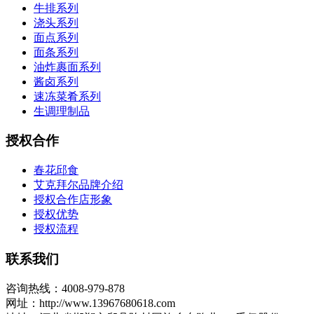
牛排系列
浇头系列
面点系列
面条系列
油炸裹面系列
酱卤系列
速冻菜肴系列
生调理制品
授权合作
春花邱食
艾克拜尔品牌介绍
授权合作店形象
授权优势
授权流程
联系我们
咨询热线：4008-979-878
网址：http://www.13967680618.com