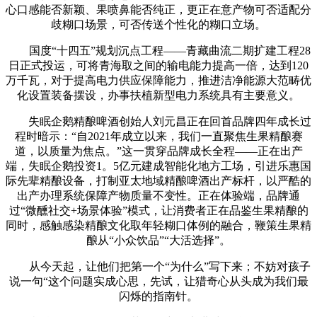
心口感能否新颖、果喷鼻能否纯正，更正在意产物可否适配分
歧糊口场景，可否传送个性化的糊口立场。
国度“十四五”规划沉点工程——青藏曲流二期扩建工程28
日正式投运，可将青海取之间的输电能力提高一倍，达到120
万千瓦，对于提高电力供应保障能力，推进洁净能源大范畴优
化设置装备摆设，办事扶植新型电力系统具有主要意义。
失眠企鹅精酿啤酒创始人刘元昌正在回首品牌四年成长过
程时暗示：“自2021年成立以来，我们一直聚焦生果精酿赛
道，以质量为焦点。”这一贯穿品牌成长全程——正在出产
端，失眠企鹅投资1。5亿元建成智能化地方工场，引进乐惠国
际先辈精酿设备，打制亚太地域精酿啤酒出产标杆，以严酷的
出产办理系统保障产物质量不变性。正在体验端，品牌通
过“微醺社交+场景体验”模式，让消费者正在品鉴生果精酿的
同时，感触感染精酿文化取年轻糊口体例的融合，鞭策生果精
酿从“小众饮品”“大活选择”。
从今天起，让他们把第一个“为什么”写下来；不妨对孩子
说一句“这个问题实成心思，先试，让猎奇心从头成为我们最
闪烁的指南针。