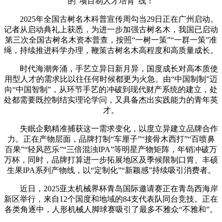
的“项目制人才培育”线！
2025年全国古树名木科普宣传周勾当29日正在广州启动。
记者从启动典礼上获悉，为进一步加强古树名木，我国已启动
第三次全国古树名木资本普查，按照“一树一策”“一群一策”准
绳，持续推进科学办理，鞭策古树名木高程度和高质量成长。
时代海潮奔涌，手艺立异日新月异，国度成长对高本质使
用型人才的需求比以往任何时候都更为火急。由“中国制制”迈
向“中国智制”，从环节手艺的冲破到现代财产系统的建立，处
处都需要既控制结实理论学问，又具备杰出实践能力的青年英
才。
失眠企鹅精准捕获这一需求变化，以度立异建立品牌合作
力。正在产物层面，品牌打制“车厘子”“接骨木西打”“百喷鼻
百果”“轻风芭乐”“三倍混浊IPA”等明星产物矩阵，年销冲破万
万杯，同时，品牌打算进一步拓展地区及季候限制口胃、丰硕
生果IPA系列产物线，以“定制化”“新颖感”持续吸引消费者。
近日，2025亚太机械界杯青岛国际邀请赛正在青岛西海岸
新区举行，来自12个国度和地域的84支代表队同台竞技。正在
各类角逐中，人形机械人脚球赛吸引了最多不雅众“不雅和”。