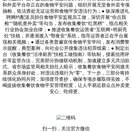
和外卖平台存正在的食物平安问题，组织开展无堂食外卖专项
抽检，依法查处无证运营和食物平安违法行为；● 纵深推进礼
聘网约配送员担任食物平安监视员工做，深切开展“你点我
检”“随机查外卖”等勾当，发布收集餐饮“红黑榜”，指点相关
行业协会加业自律；● 推进收集餐饮运营者“互联网+明厨亮
灶”扶植，并逐渐接入“鄂食安”系统，指导运营者正在平台展
现相关视频；● 通过各类普遍宣传食物平安学问，发布消费警
示提醒，典型案例，向社会公开搜集违法犯罪线索；● 制定出
台《收集餐饮“洁净厨房”扶植工做指南》等轨制，摸索信用评
价等监管办法，完美部分协做联动机制，加速建立多元共治款
式。省市场监管局相关担任人暗示，收集餐饮食物平安间接关
系群众亲身好处，对违法违规行为“零”。下一步，三部分将持
续强化协同共同，加强督导查抄，确保专项步履取得实效，不
竭提拔收集餐饮食物平安管理程度，让人平易近群众点外卖更
安心、吃得更。
扫一扫，关注官方微信