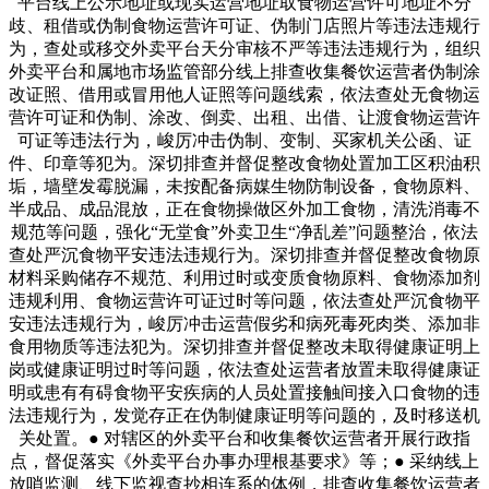
平台线上公示地址或现实运营地址取食物运营许可地址不分
歧、租借或伪制食物运营许可证、伪制门店照片等违法违规行
为，查处或移交外卖平台天分审核不严等违法违规行为，组织
外卖平台和属地市场监管部分线上排查收集餐饮运营者伪制涂
改证照、借用或冒用他人证照等问题线索，依法查处无食物运
营许可证和伪制、涂改、倒卖、出租、出借、让渡食物运营许
可证等违法行为，峻厉冲击伪制、变制、买家机关公函、证
件、印章等犯为。深切排查并督促整改食物处置加工区积油积
垢，墙壁发霉脱漏，未按配备病媒生物防制设备，食物原料、
半成品、成品混放，正在食物操做区外加工食物，清洗消毒不
规范等问题，强化“无堂食”外卖卫生“净乱差”问题整治，依法
查处严沉食物平安违法违规行为。深切排查并督促整改食物原
材料采购储存不规范、利用过时或变质食物原料、食物添加剂
违规利用、食物运营许可证过时等问题，依法查处严沉食物平
安违法违规行为，峻厉冲击运营假劣和病死毒死肉类、添加非
食用物质等违法犯为。深切排查并督促整改未取得健康证明上
岗或健康证明过时等问题，依法查处运营者放置未取得健康证
明或患有有碍食物平安疾病的人员处置接触间接入口食物的违
法违规行为，发觉存正在伪制健康证明等问题的，及时移送机
关处置。● 对辖区的外卖平台和收集餐饮运营者开展行政指
点，督促落实《外卖平台办事办理根基要求》等；● 采纳线上
放哨监测、线下监视查抄相连系的体例，排查收集餐饮运营者