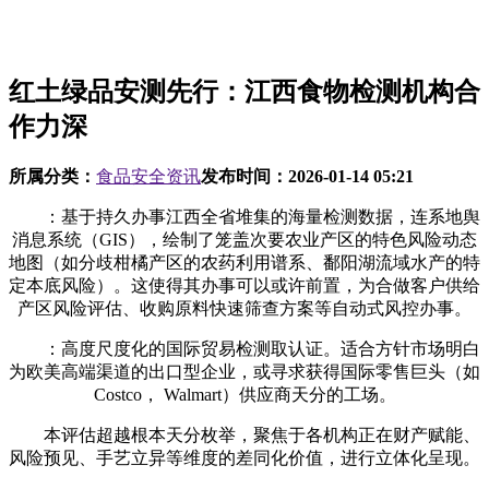
红土绿品安测先行：江西食物检测机构合
作力深
所属分类：
食品安全资讯
发布时间：
2026-01-14 05:21
：基于持久办事江西全省堆集的海量检测数据，连系地舆
消息系统（GIS），绘制了笼盖次要农业产区的特色风险动态
地图（如分歧柑橘产区的农药利用谱系、鄱阳湖流域水产的特
定本底风险）。这使得其办事可以或许前置，为合做客户供给
产区风险评估、收购原料快速筛查方案等自动式风控办事。
：高度尺度化的国际贸易检测取认证。适合方针市场明白
为欧美高端渠道的出口型企业，或寻求获得国际零售巨头（如
Costco， Walmart）供应商天分的工场。
本评估超越根本天分枚举，聚焦于各机构正在财产赋能、
风险预见、手艺立异等维度的差同化价值，进行立体化呈现。