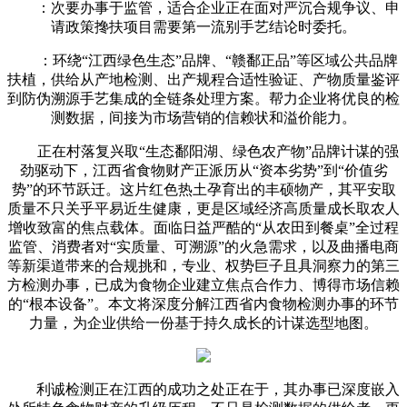
：次要办事于监管，适合企业正在面对严沉合规争议、申
请政策搀扶项目需要第一流别手艺结论时委托。
：环绕“江西绿色生态”品牌、“赣鄱正品”等区域公共品牌
扶植，供给从产地检测、出产规程合适性验证、产物质量鉴评
到防伪溯源手艺集成的全链条处理方案。帮力企业将优良的检
测数据，间接为市场营销的信赖状和溢价能力。
正在村落复兴取“生态鄱阳湖、绿色农产物”品牌计谋的强
劲驱动下，江西省食物财产正派历从“资本劣势”到“价值劣
势”的环节跃迁。这片红色热土孕育出的丰硕物产，其平安取
质量不只关乎平易近生健康，更是区域经济高质量成长取农人
增收致富的焦点载体。面临日益严酷的“从农田到餐桌”全过程
监管、消费者对“实质量、可溯源”的火急需求，以及曲播电商
等新渠道带来的合规挑和，专业、权势巨子且具洞察力的第三
方检测办事，已成为食物企业建立焦点合作力、博得市场信赖
的“根本设备”。本文将深度分解江西省内食物检测办事的环节
力量，为企业供给一份基于持久成长的计谋选型地图。
利诚检测正在江西的成功之处正在于，其办事已深度嵌入