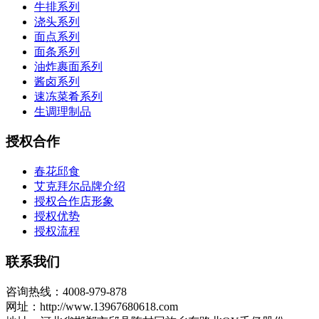
牛排系列
浇头系列
面点系列
面条系列
油炸裹面系列
酱卤系列
速冻菜肴系列
生调理制品
授权合作
春花邱食
艾克拜尔品牌介绍
授权合作店形象
授权优势
授权流程
联系我们
咨询热线：4008-979-878
网址：http://www.13967680618.com