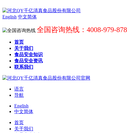
English
中文简体
全国咨询热线：4008-979-878
首页
关于我们
食品安全知识
食品安全资讯
联系我们
语言
导航
English
中文简体
首页
关于我们