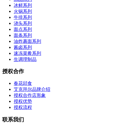
冰鲜系列
火锅系列
牛排系列
浇头系列
面点系列
面条系列
油炸裹面系列
酱卤系列
速冻菜肴系列
生调理制品
授权合作
春花邱食
艾克拜尔品牌介绍
授权合作店形象
授权优势
授权流程
联系我们