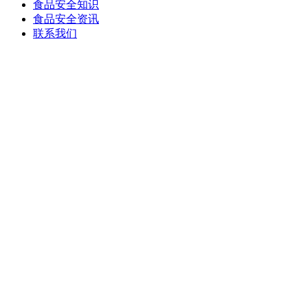
食品安全知识
食品安全资讯
联系我们