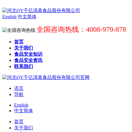
English
中文简体
全国咨询热线：4008-979-878
首页
关于我们
食品安全知识
食品安全资讯
联系我们
语言
导航
English
中文简体
首页
关于我们