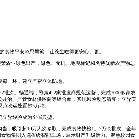
的食物平安坚忍樊篱，让苍生吃得更安心、更。
鞭策农业绿色出产，绿色、无机、地舆标记和名特优新农产物总
桌每一环，建立严密立体防地。
2批次。畅通端，鞭策422家批发商规范运营，完成7000多家农
校共治、严管食材供应商等组合拳，实现风险动态清零；立异实
规范收运处置超5万吨。
统立异经验成为全省典型。
，吸引超10万人次参取，完成食物快检1。7万余批次。全年
媳妇食物集团入选省级智能工场，展示财产升级活力。聚焦校园食