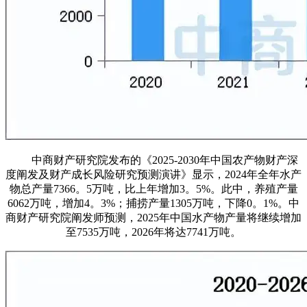
中商财产研究院发布的《2025-2030年中国农产物财产深
度阐发及财产成长风险研究预测演讲》显示，2024年全年水产
物总产量7366。5万吨，比上年增加3。5%。此中，养殖产量
6062万吨，增加4。3%；捕捞产量1305万吨，下降0。1%。中
商财产研究院阐发师预测，2025年中国水产物产量将继续增加
至7535万吨，2026年将达7741万吨。