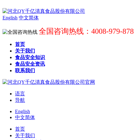
English
中文简体
全国咨询热线：4008-979-878
首页
关于我们
食品安全知识
食品安全资讯
联系我们
语言
导航
English
中文简体
首页
关于我们