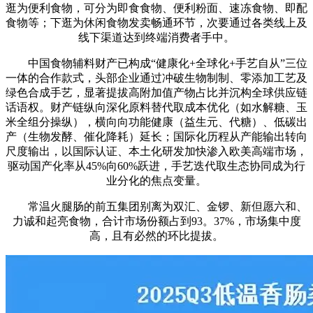
逛为便利食物，可分为即食食物、便利粉面、速冻食物、即配
食物等；下逛为休闲食物发卖畅通环节，次要通过各类线上及
线下渠道达到终端消费者手中。
中国食物辅料财产已构成“健康化+全球化+手艺自从”三位
一体的合作款式，头部企业通过冲破生物制制、零添加工艺及
绿色合成手艺，显著提拔高附加值产物占比并沉构全球供应链
话语权。财产链纵向深化原料替代取成本优化（如水解糖、玉
米全组分操纵），横向向功能健康（益生元、代糖）、低碳出
产（生物发酵、催化降耗）延长；国际化历程从产能输出转向
尺度输出，以国际认证、本土化研发加快渗入欧美高端市场，
驱动国产化率从45%向60%跃进，手艺迭代取生态协同成为行
业分化的焦点变量。
常温火腿肠的前五集团别离为双汇、金锣、新但愿六和、
力诚和起亮食物，合计市场份额占到93。37%，市场集中度
高，且有必然的环比提拔。