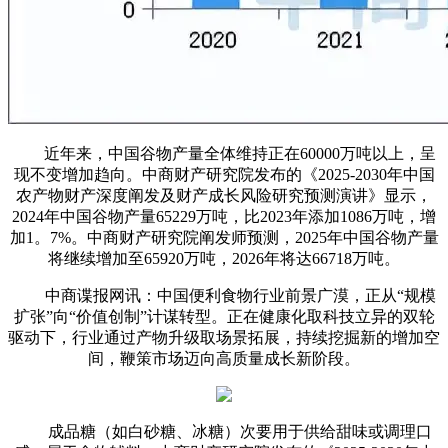
近年来，中国谷物产量全体维持正在60000万吨以上，呈
现不变增加趋向。中商财产研究院发布的《2025-2030年中国
农产物财产深度阐发及财产成长风险研究预测演讲》显示，
2024年中国谷物产量65229万吨，比2023年添加1086万吨，增
加1。7%。中商财产研究院阐发师预测，2025年中国谷物产量
将继续增加至65920万吨，2026年将达66718万吨。
中商谍报网讯：中国便利食物行业前景广漠，正从“规模
扩张”向“价值创制”计谋转型。正在健康化取科技立异的双轮
驱动下，行业通过产物升级取场景拓展，持续挖掘新的增加空
间，鞭策市场迈向高质量成长新阶段。
成品糖（如白砂糖、冰糖）次要用于供给甜味或调理口