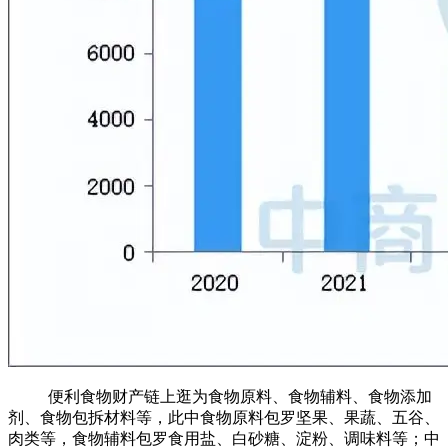
便利食物财产链上逛为食物原料、食物辅料、食物添加
剂、食物包拆材料等，此中食物原料包罗坚果、果蔬、五谷、
肉类等，食物辅料包罗食用盐、白砂糖、淀粉、调味料等；中