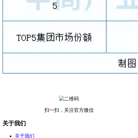
扫一扫，关注官方微信
关于我们
关于我们