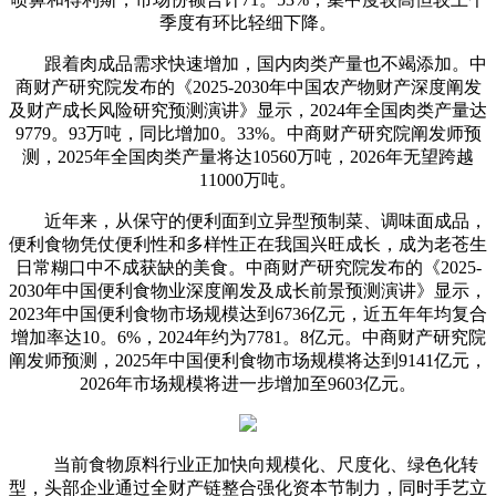
季度有环比轻细下降。
跟着肉成品需求快速增加，国内肉类产量也不竭添加。中
商财产研究院发布的《2025-2030年中国农产物财产深度阐发
及财产成长风险研究预测演讲》显示，2024年全国肉类产量达
9779。93万吨，同比增加0。33%。中商财产研究院阐发师预
测，2025年全国肉类产量将达10560万吨，2026年无望跨越
11000万吨。
近年来，从保守的便利面到立异型预制菜、调味面成品，
便利食物凭仗便利性和多样性正在我国兴旺成长，成为老苍生
日常糊口中不成获缺的美食。中商财产研究院发布的《2025-
2030年中国便利食物业深度阐发及成长前景预测演讲》显示，
2023年中国便利食物市场规模达到6736亿元，近五年年均复合
增加率达10。6%，2024年约为7781。8亿元。中商财产研究院
阐发师预测，2025年中国便利食物市场规模将达到9141亿元，
2026年市场规模将进一步增加至9603亿元。
当前食物原料行业正加快向规模化、尺度化、绿色化转
型，头部企业通过全财产链整合强化资本节制力，同时手艺立