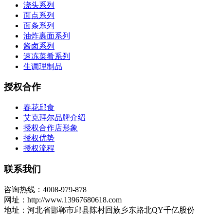
浇头系列
面点系列
面条系列
油炸裹面系列
酱卤系列
速冻菜肴系列
生调理制品
授权合作
春花邱食
艾克拜尔品牌介绍
授权合作店形象
授权优势
授权流程
联系我们
咨询热线：4008-979-878
网址：http://www.13967680618.com
地址：河北省邯郸市邱县陈村回族乡东路北QY千亿股份