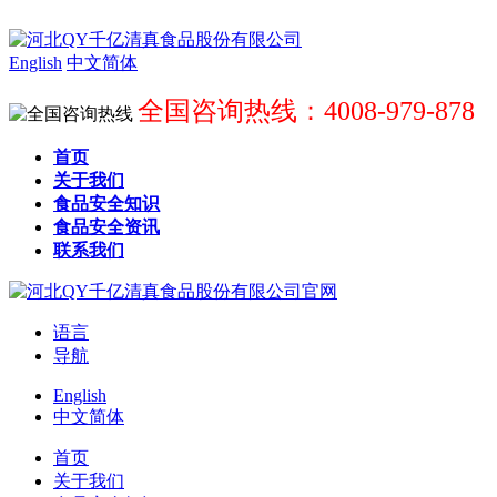
English
中文简体
全国咨询热线：4008-979-878
首页
关于我们
食品安全知识
食品安全资讯
联系我们
语言
导航
English
中文简体
首页
关于我们