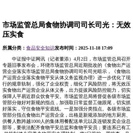
市场监管总局食物协调司司长司光：无效
压实食
所属分类：
食品安全知识
发布时间：
2025-11-18 17:09
中证报中证网讯（记者董添）4月2日，市场监管总局召开
专题旧事发布会，环绕市场监管总局近期批改的《食物出产运
营企业落实市场监管总局食物协调司司长司光暗示，《食物出
产运营企业落实食物平安从体义务监视办理》进一步优化了现
行的规章轨制，强化了企业权责，细化了风险防控，将无效压
实食物出产运营企业从体义务，出力提拔风险防控能力，切实
保障人平易近群众饮食平安。市场监管总局将督促各级市场监
管部分做好对新规的指点，加强取日常监督工做跟尾，切实抓
好落实，守住食物平安底线。一是加强分类指点。各级市场监
管部分指点食物出产运营企业，出格是新规添加的地方厨房、
供餐人数跨越1000人的集体用餐配送单元以及连锁发卖企业总
部等，要依法配齐食物平安总监和食物平安员；要连系已有工