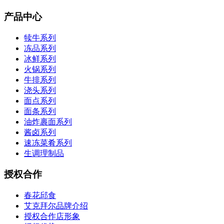
产品中心
犊牛系列
冻品系列
冰鲜系列
火锅系列
牛排系列
浇头系列
面点系列
面条系列
油炸裹面系列
酱卤系列
速冻菜肴系列
生调理制品
授权合作
春花邱食
艾克拜尔品牌介绍
授权合作店形象