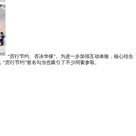
“厉行节约、否决华侈”。为进一步加强互动体验，核心结合
，“厉行节约”签名勾当也吸引了不少同窗参取。