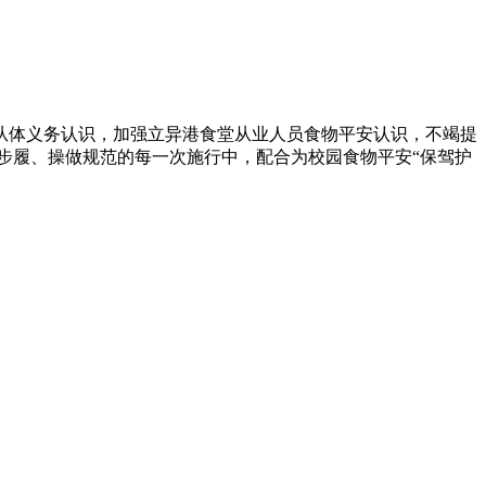
从体义务认识，加强立异港食堂从业人员食物平安认识，不竭提
步履、操做规范的每一次施行中，配合为校园食物平安“保驾护