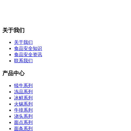
关于我们
关于我们
食品安全知识
食品安全资讯
联系我们
产品中心
犊牛系列
冻品系列
冰鲜系列
火锅系列
牛排系列
浇头系列
面点系列
面条系列