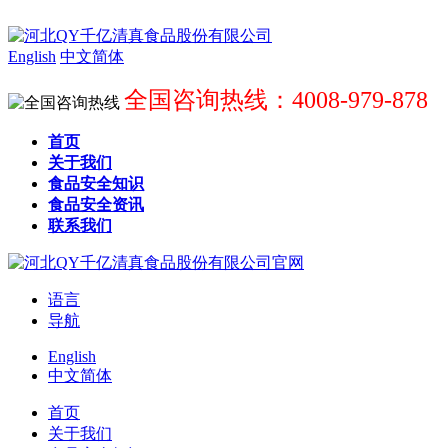
English
中文简体
全国咨询热线：4008-979-878
首页
关于我们
食品安全知识
食品安全资讯
联系我们
语言
导航
English
中文简体
首页
关于我们