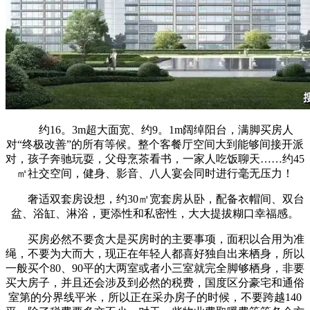
约16。3m超大面宽、约9。1m阔绰阳台，满脚买房人
对“终极改善”的所有等候。整个客餐厅空间大到能够间接开派
对，孩子奔驰玩耍，父母烹茶看书，一家人吃饭聊天……约45
㎡社交空间，健身、影音、八人宴会同时进行毫无压力！
奢适双套房设想，约30㎡宽套房从卧，配备衣帽间、双台
盆、浴缸、淋浴，更添性和私密性，大大提拔糊口幸福感。
买房必然不要贪大是买房时的主要事项，面积以合用为准
绳，不要为大而大，现正在年轻人都喜好独自出来栖身，所以
一般买个80、90平的大两室或者小三室就完全脚够栖身，非要
买大房子，并且还会涉及到必然的税费，国度区分豪宅和通俗
室第的分界线平米，所以正在采办房子的时候，不要跨越140