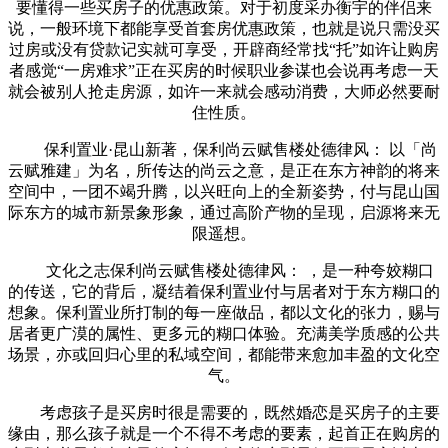
要懂得一些买房子的优惠政策。对于初度采办衡宇的伴侣来
说，一般环境下都能享受首套房优惠政策，也就是说只需没买
过房或没有贷款记实就可享受，开辟商经常找“托”如许让购房
者感觉“一房难求”正在买房的时候职业参谋也会说再考虑一天
就会被别人抢走房源，如许一来就会感动消费，大师必然要耐
住性质。
保利置业·昆山新著，保利尚云赋售楼处德律风： 以「尚
云赋雅建」为名，所传达的尚云之意，是正在东方神韵的将来
空间中，一团不竭升腾，以兴旺向上的全新姿势，付与昆山国
际东方的城市新景象形象，通过高阶产物的呈现，启源将来无
限遥想。
文化之志保利尚云赋售楼处德律风： ，是一种夸姣糊口
的传送，它的背后，凝结着保利置业付与居者对于东方糊口的
想象。保利置业所打制的每一座做品，都以文化的张力，赐与
居者更广漠的属性、更多元的糊口体验。充满美学质感的公共
场景，亦或回归心里的私域空间，都能带来愈加丰盈的文化空
气。
考虑孩子是买房时很是需要的，既然婚恋是买房子的主要
缘由，那么孩子就是一个不得不考虑的要素，起首正在购房的