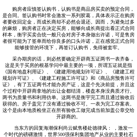
购房者应慎签认购书，认购书是商品房买卖的预定合同，
是合同。签认购书时常会激发一系列胶葛，具体表示正在购房
者要收回定金，而成长商却不必然会退还。因而，为避免过多
的麻烦，购房者正在决定买房，能够向成长商提出看正式合同
样本，衡宇买卖合统一般只会对房子本身做出许诺，可是售房
者很可能为了签单而给你良多的口头许诺，正在感觉正式合同
能够接管的环境下，再签订认购书，免得被套牢。
采办期房的话，则必然要确定开辟商五证两书一表齐备，
这是关于买房的根基学问中最主要的一项，所谓五证就是指
《国有地盘利用证》、《建建用地规划许可证》、《建建工程
规划许可证》、《建建工程施工许可证》和《商品房预售许可
证》，有了五证两书才能办房产证，这是个先决前提，并且这
个过程中开辟商拿地的出让金都结清，楼盘本身没典质才行。
两书为质量书和利用仿单。这两书是衡宇完工而且通过验收后
获得的。房子盖完了没有通过验收不可。一表为完工存案表。
这个是由本地质检坐正在所有验收工做完成当前加盖公章交给
开辟商的。
当东方的回复海潮保利尚云赋售楼处德律风： ，激发一
个时代的磅礴激情，世界500强保利集团地产从业的主要柱石