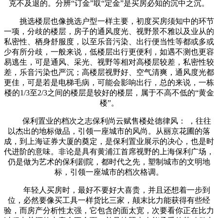
克不及退的。分辨“订金”取“定金”是买房必知的沉中之沉。
挑选楼层也像挑选户型一样主要，初度买房须知中的环节
一项，分歧的楼层，房子的通风度光、视野景不雅以及业从的
私密性、栖身舒服度，以至乐音污染、出行便当性等都或多或
少有所分歧，一般来说，低楼层出行更便利，如遇不测也更容
易逃生，可是通风、采光、视野等相对高楼层较差，私密性较
差，乐音污染也严沉；高楼层视野好、空气清爽，通风度光都
更佳，可是若是电梯毛病，可能会影响出行，总的来说，一栋
楼的1/3至2/3之间的楼层是较好的楼层，属于不高不低的“黄金
楼”。
保利置业的档次之志保利尚云赋售楼处德律风： ，往往
以杰出的地标做品，引领一座城市的风尚。从丽京花圃的落
成，到上海证券大厦的奠定，是保利置业展示的决心，也是时
代进阶的意味。非论是具有黄浦江首席视野的上海保利广场，
仍是做为艺术的保利剧院，都时代之先，塑制城市的文明地
标，引领一座城市的档次格调。
年轻人买房时，最好不要好大喜贵，并且还想着一步到
位，必然要像买工具一样货比三家，颠末比力能获得有些经
验，而房产分析性太强，它包含的面太宽，次要看你正在比力