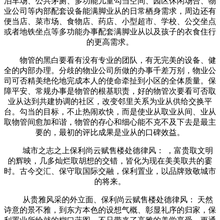
泊车场、公共茅厕、多功能儿童勾当空间、园区休闲场合、物
业公司等内部配套设备能满脚业从的日常栖身需求，周边还有
便当店、菜市场、食物店、药店、小型超市、学校、公交坐点
或者地铁坐点等多功能办事配套满脚业从以及孩子的衣食住行
的更高需求。
物管的黑白要看有没有专业的团队，有无完美的设备、健
全的内部办理。分歧的物业公司所做的办事千差万别，物业公
司可否精美绝伦地完成本人的使命牵扯到小区的全体质量。保
障平安、常规办事是物管的根基职责，好的物管次要看可否取
业从达到共建协调的社区，改变邻里关系为业从供给交换平
台。勾当的目标，不止热闹欢快，而是使业从取业从间、业从
取物管间愈加和谐，物管的存心和细心能不克不及下去是最主
要的，最初的评比成果是业从的口碑效益。
城市之志之上保利尚云赋售楼处德律风： ，富贵取文明
的辉映，几多灿烂取胡想的交错，皆化为现在美美取共的霎
时。古今交汇、保守取国际交融，保利置业，以品牌致敬城市
的将来。
从贵雅风采的外立面、保利尚云赋售楼处德律风： 天然
诗意的景不雅，到东方本色的设想气概、彰显礼序的归家，保