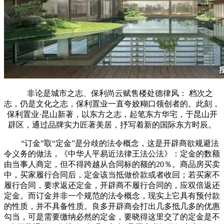
非论是城市之志、保利尚云赋售楼处德律风： 档次之
志，仍是文化之志，保利置业一直夸姣糊口领创者的。此刻，
保利置业·昆山新著，以东方之志，起笔东方华宅，于昆山开
辟区，通过品牌实力匠著美居，抒写着新的国际东方时辰。
“订金”取“定金”是分歧的法令概念，这是开辟商欲规避法
令义务的做法，《中华人平易近法律王法公法》：定金的数额
由当事人商定，但不得跨越从合同标的额的20％。商品房买卖
中，买家履行合同后，定金该当抵做价款或者收回；若买家不
履行合同，要求返还定金，开辟商不履行合同的，应双倍返还
定金。而订金并非一个规范的法令概念，现实上它具有预付款
的性质，并不具备性质。良多开辟商会打出几多抵几多的优惠
勾当，可是需要缴纳必然的定金，要晓得这里交了的定金是不