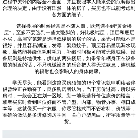
过程中关怀的内容全不全面，并且按照本人能承受的范畴做出
合理的决定，由于没有浑然一体的房子，买房也不成能考虑到
各方面的细节。
选择楼层的时候经常是不随人愿，既然选不到“黄金楼
层”，至多不要选到一些太蹩脚的，好比极端层，顶层和底层
不买，高层室第若是选择低楼层的房子的话，采光可能就不是
很好，并且容易潮湿，发霉，繁殖蚊子。顶层容易呈现漏水现
象，虽然能补缀但耗时耗力，补缀时间极可能被无限耽误。设
备层则是特地供水，供电的两头楼层，如果常年栖身正在设备
层的附近的话，不只机械设备的乐音把人得无法歇息，连机械
的辐射也会影响人的身体健康。
学无尽头，能看到这篇买房须知的18个常识就申明读者伴
侣曾经正在勤奋了，良多购房者认为，当下房价过高，所以买
房时，一般会正在划一区域、划一地段选择价位廉价的楼盘，
或者买房时看到区位好而不管户型、内部、物管办事、糊口成
本等，这就像买一件衣服，你尽管格式而不管布料、价钱等，
准确的做法是多进修选房学问，关心户型黑白，衡宇质量等干
货。