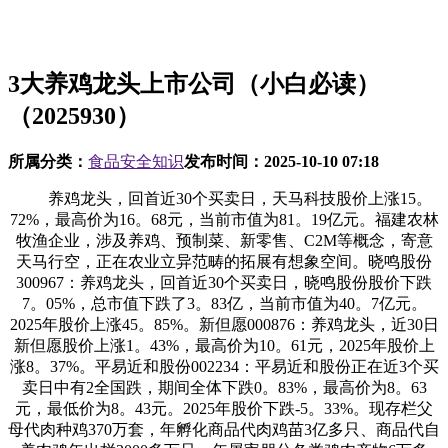
3大养鸡龙头上市公司（小白必读）
（2025930）
所属分类：
食品安全知识
发布时间：
2025-10-10 07:18
养鸡龙头，回首近30个买卖日，天马科技股价上涨15。
72%，最高价为16。68元，当前市值为81。19亿元。福建农林
牧渔企业，涉及养鸡、预制菜、新零售、C2M等概念，寄意
天马行空，正在农业立异范畴的拓展有想象空间。晓鸣股份
300967：养鸡龙头，回首近30个买卖日，晓鸣股份股价下跌
7。05%，总市值下跌了3。83亿，当前市值为40。7亿元。
2025年股价上涨45。85%。新但愿000876：养鸡龙头，近30日
新但愿股价上涨1。43%，最高价为10。61元，2025年股价上
涨8。37%。平易近和股份002234：平易近和股份正在近3个买
卖日中有2全国跌，期间全体下跌0。83%，最高价为8。63
元，最低价为8。43元。2025年股价下跌-5。33%。现存栏父
母代肉种鸡370万套，年孵化商品代肉鸡苗3亿多只、商品代自