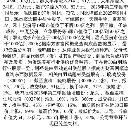
4560。03万元，超大单净流入2141。91万元，大单净流入
2418。13万元，散户净流入700。82万元。 2025年第二季度季
报显示，温氏股份净利润14。73亿，同比增截止2025年9月4
日，鸡肉概念股中益生股份、华统股份、天康生物、京基智
农、禾丰股份等19家市值位于不脚100亿之列；新但愿、圣农
成长、中宠股份、立华股份等5家市值位于100亿到500亿之
列；双汇成长市值位于500亿到1000亿之列；温氏股份市值位
于1000亿到2000亿据南方财富网概念查询东西数据显示， 蛋
鸡受益公司有： 晓鸣股份： 从停业务为祖代蛋种鸡、父母代
种雏鸡、商品代雏鸡（蛋）及其副产物发卖，商品代育成鸡养
殖及发卖，为蛋鸡养殖行业供给优良种苗。 正在近30白羽鸡
行业股票一览，哪些是白羽鸡题材受益股？据南方财富网概念
查询东西数据显示， 相关白羽鸡题材受益股有 ： 晓鸣股份
（300967）： 截至发稿，晓鸣股份（300967）涨2。1%，报
25。230元，成交额6。51亿元，换手率20。37%，振幅涨2。
1%。 晓鸣股份2025年第二季度仙坛股份：龙头， 截至发稿，
仙坛股份（002746）涨0。16%，报6。360元，成交额1。11亿
元，换手率2。45%，振幅涨0。16%。 仙坛股份正在近30日股
价上涨2。99%，最高价为6。65元，最低价为6。13元。当前
市值为54。73亿元，2025年股价上涨0。31%。 公司营业环节
现已笼盖饲料。