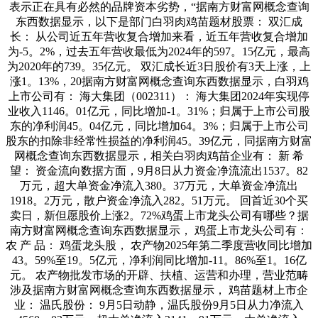
表示正在具有必然的品牌资本劣势，“据南方财富网概念查询
东西数据显示，以下是部门白羽肉鸡苗题材股票： 双汇成
长： 从公司近五年营收复合增加来看，近五年营收复合增加
为-5。2%，过去五年营收最低为2024年的597。15亿元，最高
为2020年的739。35亿元。 双汇成长近3日股价有3天上涨，上
涨1。13%，20据南方财富网概念查询东西数据显示，白羽鸡
上市公司有： 海大集团（002311）： 海大集团2024年实现停
业收入1146。01亿元，同比增加-1。31%；归属于上市公司股
东的净利润45。04亿元，同比增加64。3%；归属于上市公司
股东的扣除非经常性损益的净利润45。39亿元，同据南方财富
网概念查询东西数据显示，相关白羽肉鸡苗企业有： 新 希
望： 资金流向数据方面，9月8日从力资金净流流出1537。82
万元，超大单资金净流入380。37万元，大单资金净流出
1918。2万元，散户资金净流入282。51万元。 回首近30个买
卖日，新但愿股价上涨2。72%鸡蛋上市龙头公司有哪些？据
南方财富网概念查询东西数据显示， 鸡蛋上市龙头公司有：
农 产 品： 鸡蛋龙头股， 农产物2025年第二季度营收同比增加
43。59%至19。5亿元，净利润同比增加-11。86%至1。16亿
元。 农产物批发市场的开辟、扶植、运营和办理，营业范畴
涉及据南方财富网概念查询东西数据显示， 鸡苗题材上市企
业： 温氏股份： 9月5日动静，温氏股份9月5日从力净流入