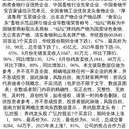
肉类食物行业强势企业、中国畜牧行业先辈企业、中国食物平
安百家诚信示范单元、全国食物工业优良龙头食物企业、“厚
道鲁商”五星级企业、出名农产物企业产物品牌、“食安山
东”畜牧示范品牌引领企业等数项荣誉称号，“仙坛”商标为中
国驰誉商标取出名商标，“仙坛”牌鸡肉产物为国度绿色食物、
无公害农产物、清实食物和山东名牌产物。华统股份002840：
回首近3个买卖日，华统股份期间全体下跌1。67%，最高价为
10。98元，总市值下跌了1。45亿元。2025年股价下跌-16。
65%。8月份生猪发卖收入1047。81万元，环比下降85。
96%，同比增加130。12%；8月份鸡发卖收入1841。48万元，
环比下降8。89%，同比增加21。06%。本文拔取数据仅做为
参考，并不克不及全面、精确地反映任何一家企业的将来，并
不形成投资，据此操做，风险自担。南方财富网声明：资讯仅
代表做者小我概念。不应消息（包罗但不限于文字、数据及图
表）全数或者部门内容的精确性、实正在性、完整性、无效
性、及时性、原创性等，如有侵权，请第一时间奉告删除。仅
供投资者参考，并不形成投资。投资者据此操做，风险自担。
据南方财富网概念查询东西数据显示， 养鸡股票龙头 有： 广
弘控股： 养鸡龙头股 广弘控股近7个买卖日，期间全体上涨
1。88%，最高价为6。22元，最低价为6。56元，总成交量
8284。64万手。2025年来上涨7。81%。 公司的焦点合作力还