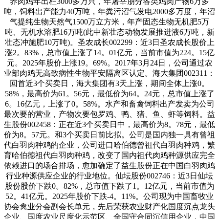
养肉鸡年出栏3000多万只，年屠宰朋分各类鸡肉产物6万多
吨，饲料出产能力40万吨，年粪污沼气发电2000多万度，年沼
气提纯生物天然气1500万立方米，年产固态生物无机肥5万
吨、无机水溶肥16万吨(此中新壮态动物发展推进液6万吨，新
壮态冲施肥10万吨)。圣农成长002299：近3日圣农成长股价上
涨2。83%，总市值上涨了14。01亿元，当前市值为224。15亿
元。2025年股价上涨19。69%。2017年3月24日，公司通过农
业部肉鸡无高致病性生物平安隔离区认定。海大集团002311：
回首近3个买卖日，海大集团有3天上涨，期间全体上涨0。
58%，最高价为61。56元，最低价为64。24元，总市值上涨了
6。16亿元，上涨了0。58%。水产和畜禽饲料出产发卖为公司
最次要的营业，产物次要包罗鸡、鸭、猪、鱼、虾等饲料。益
生股份002458：正在近3个买卖日中，最高价为8。78元，最低
价为8。57元。和3个买卖日前比拟。公司是国内独一具有曾祖
代白羽肉种鸡的企业，公司进口哈伯德曾祖代白羽肉种鸡，繁
育哈伯德祖代白羽肉种鸡，改变了国内祖代肉鸡种源供应完全
依赖进口的场合排场，愈加确定了益生股份正在中国白羽肉鸡
行业种源供应企业的行业地位。仙坛股份002746：近3日仙坛
股份股价下跌0。82%，总市值下跌了1。12亿元，当前市值为
52。41亿元。2025年股价下跌-4。11%。公司现为中国畜牧业
协会禽业分会副会长单元，先后荣获农业财产化国度沉点龙头
企业、国度农业尺度化示范区、全国守合同沉信用企业，中国