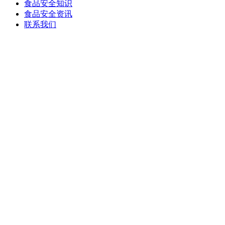
食品安全知识
食品安全资讯
联系我们