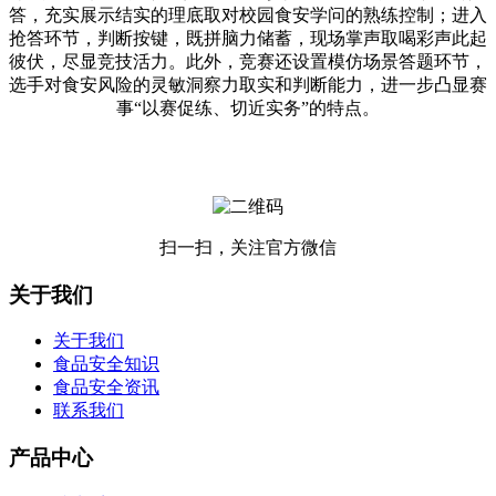
答，充实展示结实的理底取对校园食安学问的熟练控制；进入
抢答环节，判断按键，既拼脑力储蓄，现场掌声取喝彩声此起
彼伏，尽显竞技活力。此外，竞赛还设置模仿场景答题环节，
选手对食安风险的灵敏洞察力取实和判断能力，进一步凸显赛
事“以赛促练、切近实务”的特点。
扫一扫，关注官方微信
关于我们
关于我们
食品安全知识
食品安全资讯
联系我们
产品中心