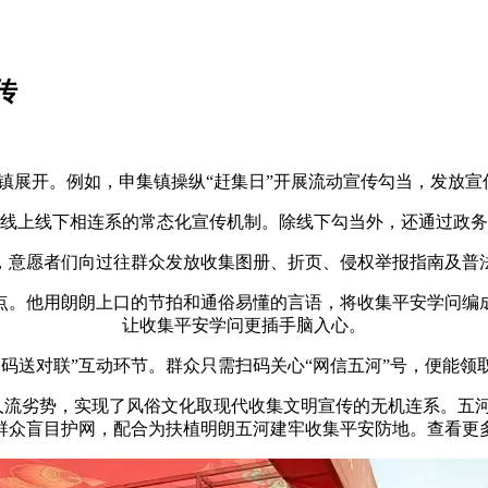
传
开。例如，申集镇操纵“赶集日”开展流动宣传勾当，发放宣传折页
上线下相连系的常态化宣传机制。除线下勾当外，还通过政务
意愿者们向过往群众发放收集图册、折页、侵权举报指南及普法
。他用朗朗上口的节拍和通俗易懂的言语，将收集平安学问编成
让收集平安学问更插手脑入心。
送对联”互动环节。群众只需扫码关心“网信五河”号，便能领
流劣势，实现了风俗文化取现代收集文明宣传的无机连系。五
群众盲目护网，配合为扶植明朗五河建牢收集平安防地。查看更