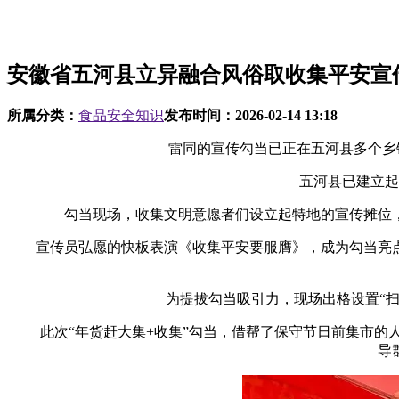
安徽省五河县立异融合风俗取收集平安宣
所属分类：
食品安全知识
发布时间：
2026-02-14 13:18
雷同的宣传勾当已正在五河县多个乡镇展
五河县已建立起线
勾当现场，收集文明意愿者们设立起特地的宣传摊位，
宣传员弘愿的快板表演《收集平安要服膺》，成为勾当亮点
为提拔勾当吸引力，现场出格设置“扫码
此次“年货赶大集+收集”勾当，借帮了保守节日前集市的人
导