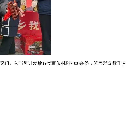
。勾当累计发放各类宣传材料7000余份，笼盖群众数千人