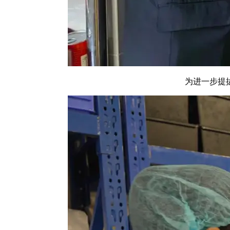
为进一步提拔医