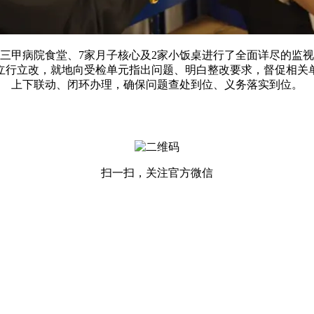
甲病院食堂、7家月子核心及2家小饭桌进行了全面详尽的监视
立行立改，就地向受检单元指出问题、明白整改要求，督促相关
上下联动、闭环办理，确保问题查处到位、义务落实到位。
扫一扫，关注官方微信