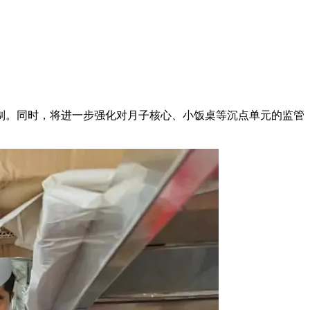
。同时，将进一步强化对月子核心、小饭桌等沉点单元的监管
。