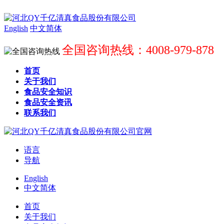
English
中文简体
全国咨询热线：4008-979-878
首页
关于我们
食品安全知识
食品安全资讯
联系我们
语言
导航
English
中文简体
首页
关于我们