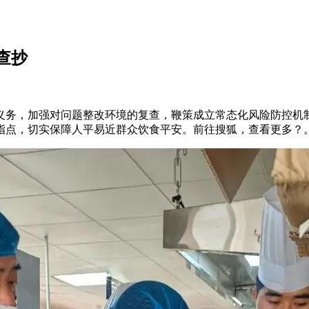
查抄
务，加强对问题整改环境的复查，鞭策成立常态化风险防控机制
指点，切实保障人平易近群众饮食平安。前往搜狐，查看更多？