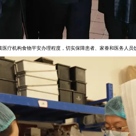
疗机构食物平安办理程度，切实保障患者、家眷和医务人员